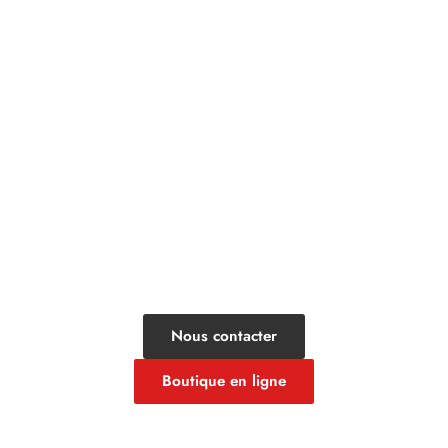
UNE QUESTION? BESOIN D'UN
TRAITEUR?
Contacter le Fournil
de la Cité
Nous contacter
Boutique en ligne