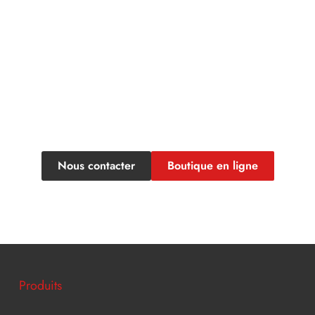
UNE QUESTION? BESOIN D'UN TRAITEUR?
ontacter le Fournil de la Ci
Nous contacter
Boutique en ligne
Produits