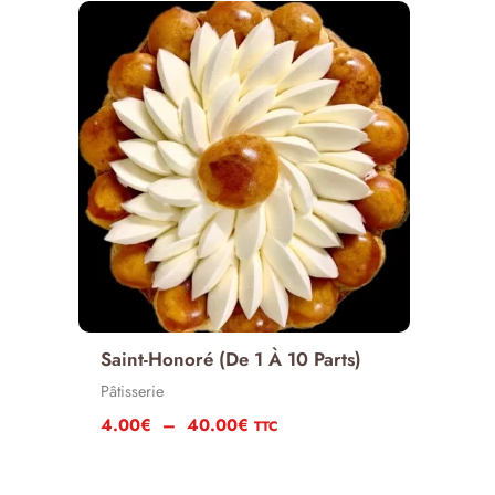
40.00€
Saint-Honoré (de 1 À 10 Parts)
Pâtisserie
Plage
4.00
€
–
40.00
€
TTC
de
prix :
4.00€