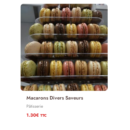
à
40.00€
Macarons Divers Saveurs
Pâtisserie
1.30
€
TTC