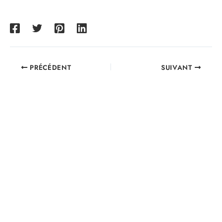
PRÉCÉDENT
SUIVANT
UNE QUESTION? BESOIN D'UN
TRAITEUR?
Contacter le Fournil
de la Cité