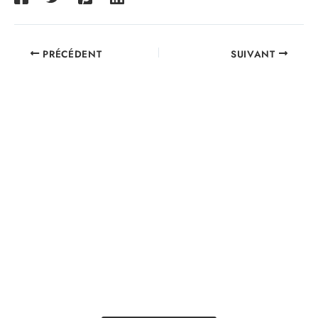
PRÉCÉDENT
SUIVANT
UNE QUESTION? BESOIN D'UN
TRAITEUR?
Contacter le Fournil
de la Cité