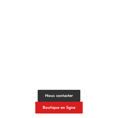
UNE QUESTION? BESOIN D'UN
TRAITEUR?
Contacter le Fournil
de la Cité
Nous contacter
Boutique en ligne