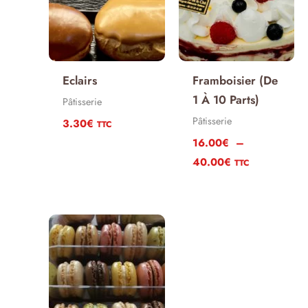
Eclairs
Framboisier (de
1 À 10 Parts)
Pâtisserie
Pâtisserie
3.30
€
TTC
16.00
€
–
Plage
40.00
€
TTC
de
prix :
16.00€
à
40.00€