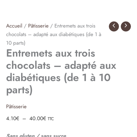
Accueil
/
Pâtisserie
/ Entremets aux trois
chocolats – adapté aux diabétiques (de 1 à
10 parts)
Entremets aux trois
chocolats – adapté aux
diabétiques (de 1 à 10
parts)
Pâtisserie
Plage
4.10
€
–
40.00
€
TTC
de
Sans gluten / sans sucre