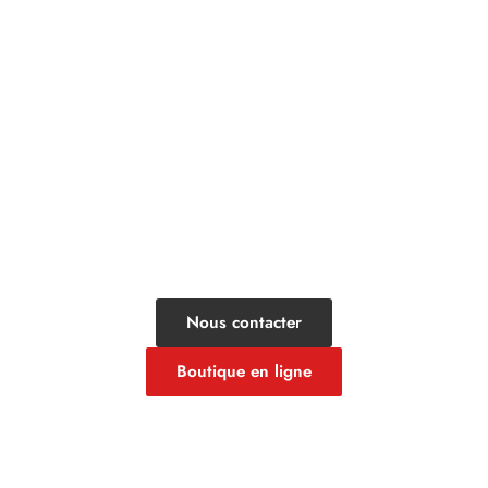
UNE QUESTION? BESOIN D'UN
TRAITEUR?
Contacter le Fournil
de la Cité
Nous contacter
Boutique en ligne