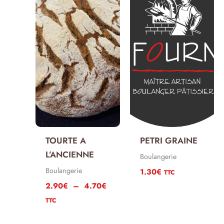
TOURTE A
PETRI GRAINE
L’ANCIENNE
Boulangerie
Boulangerie
1.30
€
TTC
Plage
2.90
€
–
4.70
€
de
TTC
prix :
2.90€
à