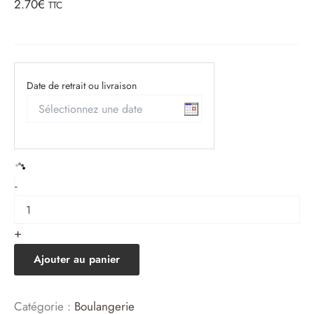
2.70
€
TTC
Date de retrait ou livraison
quantité
-
de
PAIN
AU
+
MAÏS
Ajouter au panier
Catégorie :
Boulangerie