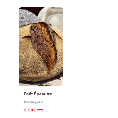
4.70€
Petit Épeautre
Boulangerie
3.50
€
TTC