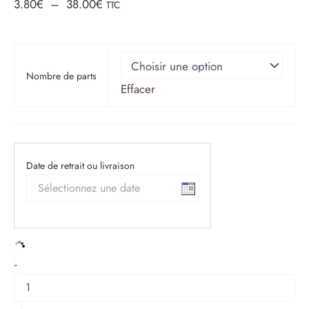
Plage
3.80
€
–
38.00
€
TTC
de
prix :
Nombre de parts
Effacer
3.80€
à
Date de retrait ou livraison
38.00€
quantité
-
de
MILLEFEUILLE